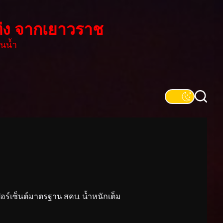
่ง จากเยาวราช
นน้ำ
์เซ็นต์มาตรฐาน สคบ. น้ำหนักเต็ม