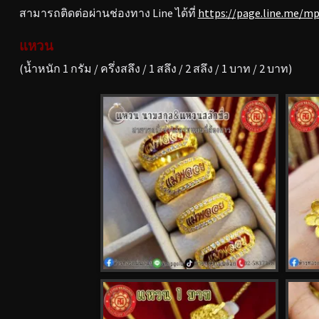
สามารถติดต่อผ่านช่องทาง Line ได้ที่
https://page.line.me/m
แหวน
(น้ำหนัก 1 กรัม / ครึ่งสลึง / 1 สลึง / 2 สลึง / 1 บาท / 2 บาท)