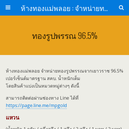
ห้างทองแม่พลอย : จำหน่ายทองรูปพรรณ ทองแท่ง จากเยาวราช รับเลี่ยมกรอบพระกันน้ำ
ทองรูปพรรณ 96.5%
ห้างทองแม่พลอย จำหน่ายทองรูปพรรณจากเยาวราช 96.5%
เปอร์เซ็นต์มาตรฐาน สคบ. น้ำหนักเต็ม
โดยสินค้าแบ่งเป็นหมวดหมู่ต่างๆ ดังนี้
สามารถติดต่อผ่านช่องทาง Line ได้ที่
https://page.line.me/mpgold
แหวน