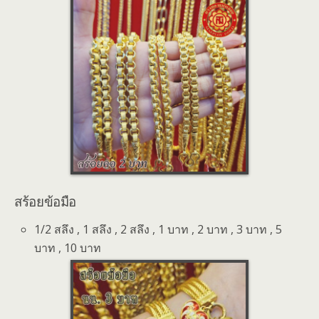
สร้อยข้อมือ
1/2 สลึง , 1 สลึง , 2 สลึง , 1 บาท , 2 บาท , 3 บาท , 5
บาท , 10 บาท