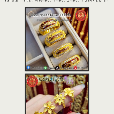
(น้ำหนัก 1 กรัม / ครึ่งสลึง / 1 สลึง / 2 สลึง / 1 บาท / 2 บาท)