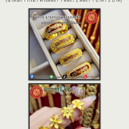
(น้ำหนัก 1 กรัม / ครึ่งสลึง / 1 สลึง / 2 สลึง / 1 บาท / 2 บาท)