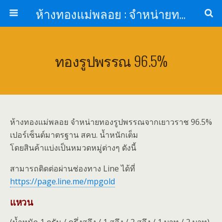
ห้างทองแม่พลอย : จำหน่ายทองรูปพรรณ ทองแท่ง จากเยาวราช รับเลี่ยมกรอบพระกันน้ำ
ทองรูปพรรณ 96.5%
ห้างทองแม่พลอย จำหน่ายทองรูปพรรณจากเยาวราช 96.5%
เปอร์เซ็นต์มาตรฐาน สคบ. น้ำหนักเต็ม
โดยสินค้าแบ่งเป็นหมวดหมู่ต่างๆ ดังนี้
สามารถติดต่อผ่านช่องทาง Line ได้ที่
https://page.line.me/mpgold
แหวน