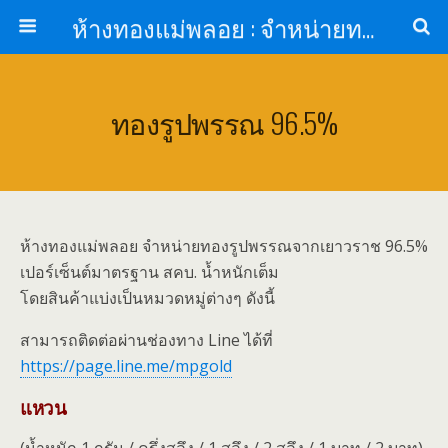
ห้างทองแม่พลอย : จำหน่ายทองรูปพรรณ ทองแท่ง จากเยาวราช รับเลี่ยมกรอบพระกันน้ำ
ทองรูปพรรณ 96.5%
ห้างทองแม่พลอย จำหน่ายทองรูปพรรณจากเยาวราช 96.5%
เปอร์เซ็นต์มาตรฐาน สคบ. น้ำหนักเต็ม
โดยสินค้าแบ่งเป็นหมวดหมู่ต่างๆ ดังนี้
สามารถติดต่อผ่านช่องทาง Line ได้ที่
https://page.line.me/mpgold
แหวน