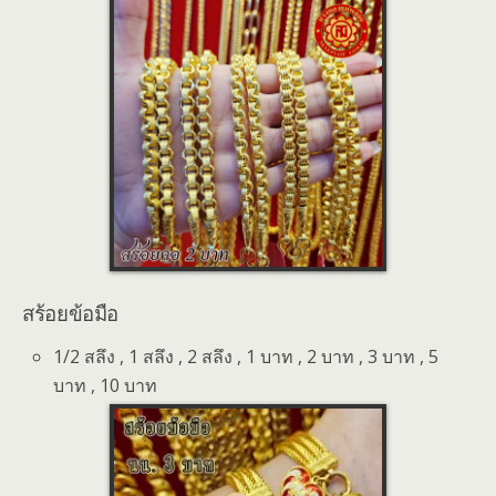
สร้อยข้อมือ
1/2 สลึง , 1 สลึง , 2 สลึง , 1 บาท , 2 บาท , 3 บาท , 5
บาท , 10 บาท