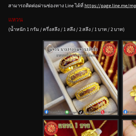
สามารถติดต่อผ่านช่องทาง Line ได้ที่
https://page.line.me/m
แหวน
(น้ำหนัก 1 กรัม / ครึ่งสลึง / 1 สลึง / 2 สลึง / 1 บาท / 2 บาท)