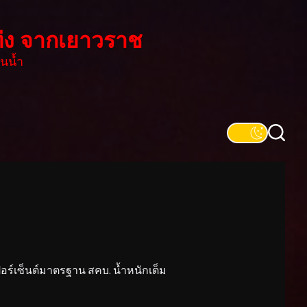
่ง จากเยาวราช
นน้ำ
์เซ็นต์มาตรฐาน สคบ. น้ำหนักเต็ม