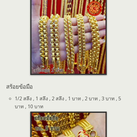
สร้อยข้อมือ
1/2 สลึง , 1 สลึง , 2 สลึง , 1 บาท , 2 บาท , 3 บาท , 5
บาท , 10 บาท