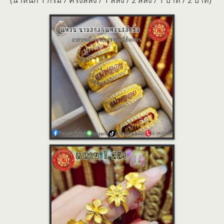
(น้ำหนัก 1 กรัม / ครึ่งสลึง / 1 สลึง / 2 สลึง / 1 บาท / 2 บาท)