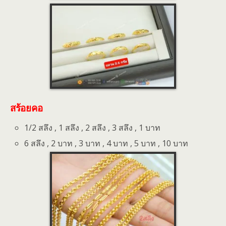
สร้อยคอ
1/2 สลึง , 1 สลึง , 2 สลึง , 3 สลึง , 1 บาท
6 สลึง , 2 บาท , 3 บาท , 4 บาท , 5 บาท , 10 บาท