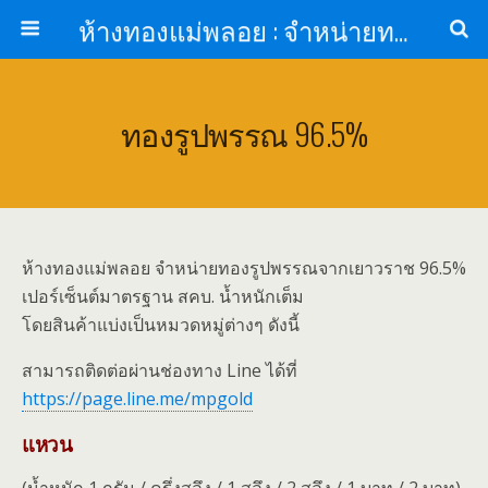
ห้างทองแม่พลอย : จำหน่ายทองรูปพรรณ ทองแท่ง จากเยาวราช รับเลี่ยมกรอบพระกันน้ำ
ทองรูปพรรณ 96.5%
ห้างทองแม่พลอย จำหน่ายทองรูปพรรณจากเยาวราช 96.5%
เปอร์เซ็นต์มาตรฐาน สคบ. น้ำหนักเต็ม
โดยสินค้าแบ่งเป็นหมวดหมู่ต่างๆ ดังนี้
สามารถติดต่อผ่านช่องทาง Line ได้ที่
https://page.line.me/mpgold
แหวน