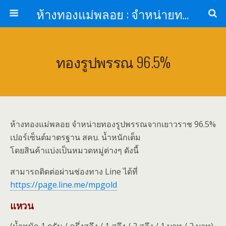
ห้างทองแม่พลอย : จำหน่ายทองรูปพรรณ ทองแท่ง จากเยาวราช รับเลี่ยมกรอบพระกันน้ำ
ทองรูปพรรณ 96.5%
ห้างทองแม่พลอย จำหน่ายทองรูปพรรณจากเยาวราช 96.5%
เปอร์เซ็นต์มาตรฐาน สคบ. น้ำหนักเต็ม
โดยสินค้าแบ่งเป็นหมวดหมู่ต่างๆ ดังนี้
สามารถติดต่อผ่านช่องทาง Line ได้ที่
https://page.line.me/mpgold
แหวน