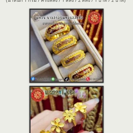
(น้ำหนัก 1 กรัม / ครึ่งสลึง / 1 สลึง / 2 สลึง / 1 บาท / 2 บาท)