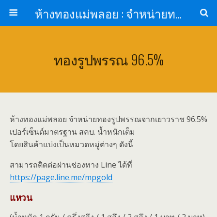
ห้างทองแม่พลอย : จำหน่ายทองรูปพรรณ ทองแท่ง จากเยาวราช รับเลี่ยมกรอบพระกันน้ำ
ทองรูปพรรณ 96.5%
ห้างทองแม่พลอย จำหน่ายทองรูปพรรณจากเยาวราช 96.5%
เปอร์เซ็นต์มาตรฐาน สคบ. น้ำหนักเต็ม
โดยสินค้าแบ่งเป็นหมวดหมู่ต่างๆ ดังนี้
สามารถติดต่อผ่านช่องทาง Line ได้ที่
https://page.line.me/mpgold
แหวน