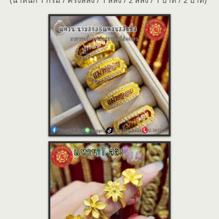
(น้ำหนัก 1 กรัม / ครึ่งสลึง / 1 สลึง / 2 สลึง / 1 บาท / 2 บาท)