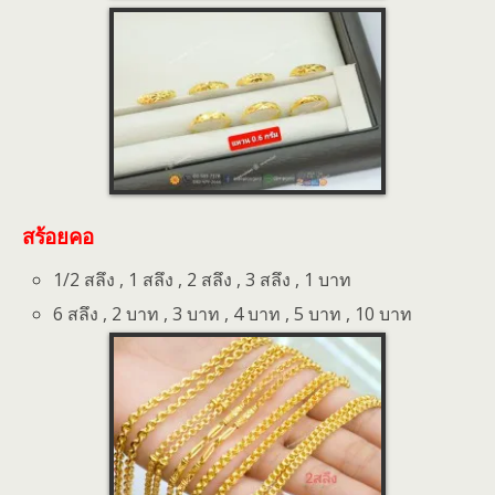
สร้อยคอ
1/2 สลึง , 1 สลึง , 2 สลึง , 3 สลึง , 1 บาท
6 สลึง , 2 บาท , 3 บาท , 4 บาท , 5 บาท , 10 บาท