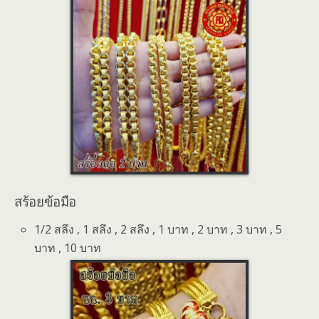
สร้อยข้อมือ
1/2 สลึง , 1 สลึง , 2 สลึง , 1 บาท , 2 บาท , 3 บาท , 5
บาท , 10 บาท