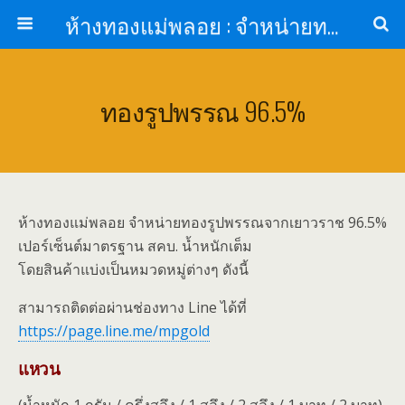
ห้างทองแม่พลอย : จำหน่ายทองรูปพรรณ ทองแท่ง จากเยาวราช รับเลี่ยมกรอบพระกันน้ำ
ทองรูปพรรณ 96.5%
ห้างทองแม่พลอย จำหน่ายทองรูปพรรณจากเยาวราช 96.5%
เปอร์เซ็นต์มาตรฐาน สคบ. น้ำหนักเต็ม
โดยสินค้าแบ่งเป็นหมวดหมู่ต่างๆ ดังนี้
สามารถติดต่อผ่านช่องทาง Line ได้ที่
https://page.line.me/mpgold
แหวน