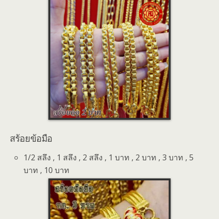
สร้อยข้อมือ
1/2 สลึง , 1 สลึง , 2 สลึง , 1 บาท , 2 บาท , 3 บาท , 5
บาท , 10 บาท