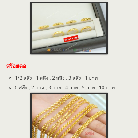
สร้อยคอ
1/2 สลึง , 1 สลึง , 2 สลึง , 3 สลึง , 1 บาท
6 สลึง , 2 บาท , 3 บาท , 4 บาท , 5 บาท , 10 บาท