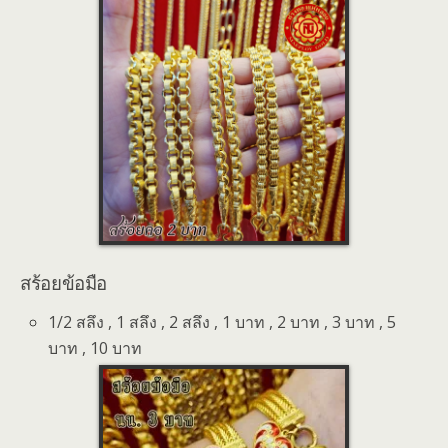
สร้อยข้อมือ
1/2 สลึง , 1 สลึง , 2 สลึง , 1 บาท , 2 บาท , 3 บาท , 5
บาท , 10 บาท