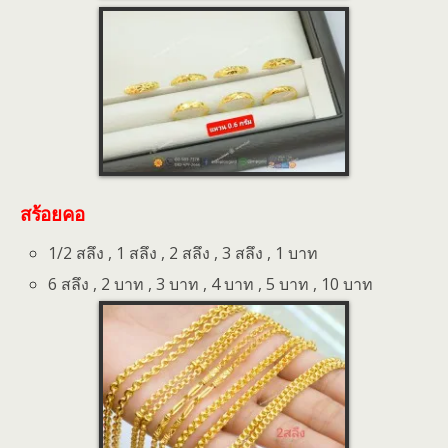
สร้อยคอ
1/2 สลึง , 1 สลึง , 2 สลึง , 3 สลึง , 1 บาท
6 สลึง , 2 บาท , 3 บาท , 4 บาท , 5 บาท , 10 บาท