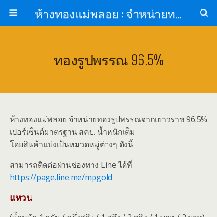
ห้างทองแม่พลอย : จำหน่ายทองรูปพรรณ ทองแท่ง จากเยาวราช รับเลี่ยมกรอบพระกันน้ำ
ทองรูปพรรณ 96.5%
ห้างทองแม่พลอย จำหน่ายทองรูปพรรณจากเยาวราช 96.5%
เปอร์เซ็นต์มาตรฐาน สคบ. น้ำหนักเต็ม
โดยสินค้าแบ่งเป็นหมวดหมู่ต่างๆ ดังนี้
สามารถติดต่อผ่านช่องทาง Line ได้ที่
https://page.line.me/mpgold
แหวน