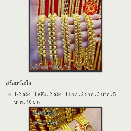
สร้อยข้อมือ
1/2 สลึง , 1 สลึง , 2 สลึง , 1 บาท , 2 บาท , 3 บาท , 5
บาท , 10 บาท