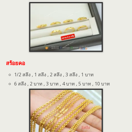
สร้อยคอ
1/2 สลึง , 1 สลึง , 2 สลึง , 3 สลึง , 1 บาท
6 สลึง , 2 บาท , 3 บาท , 4 บาท , 5 บาท , 10 บาท