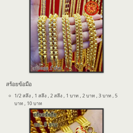
สร้อยข้อมือ
1/2 สลึง , 1 สลึง , 2 สลึง , 1 บาท , 2 บาท , 3 บาท , 5
บาท , 10 บาท