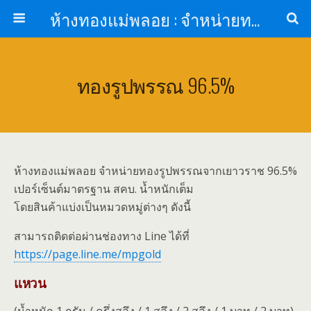
ห้างทองแม่พลอย : จำหน่ายทองรูปพรรณ ทองแท่ง จากเยาวราช รับเลี่ยมกรอบพระกันน้ำ
ทองรูปพรรณ 96.5%
ห้างทองแม่พลอย จำหน่ายทองรูปพรรณจากเยาวราช 96.5%
เปอร์เซ็นต์มาตรฐาน สคบ. น้ำหนักเต็ม
โดยสินค้าแบ่งเป็นหมวดหมู่ต่างๆ ดังนี้
สามารถติดต่อผ่านช่องทาง Line ได้ที่
https://page.line.me/mpgold
แหวน