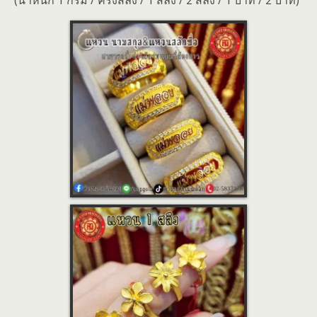
(น้ำหนัก 1 กรัม / ครึ่งสลึง / 1 สลึง / 2 สลึง / 1 บาท / 2 บาท)