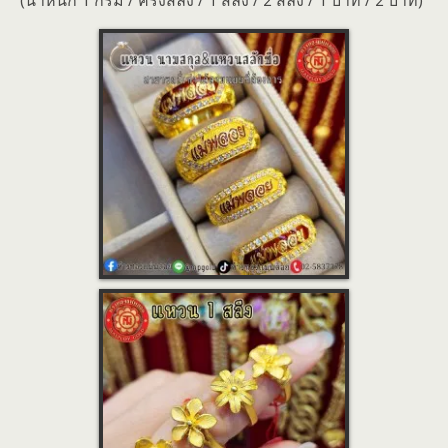
(น้ำหนัก 1 กรัม / ครึ่งสลึง / 1 สลึง / 2 สลึง / 1 บาท / 2 บาท)