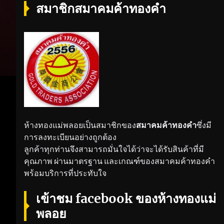
สมาชิกสมาคมค้าทองคำ
ห้างทองแม่พลอยเป็นสมาชิกของ
สมาคมค้าทองคำ
ซึ่งมี
การลงทะเบียนอย่างถูกต้อง
ลูกค้าทุกท่านจึงสามารถมั่นใจได้ว่าจะได้รับสินค้าที่มี
คุณภาพ ผ่านมาตรฐาน และเกณฑ์ของสมาคมค้าทองคำ
พร้อมบริการที่ประทับใจ
เข้าชม facebook ของห้างทองแม่
พลอย