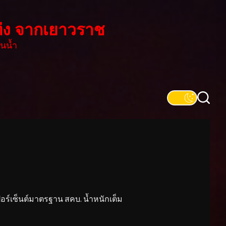
่ง จากเยาวราช
นน้ำ
์เซ็นต์มาตรฐาน สคบ. น้ำหนักเต็ม