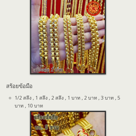
สร้อยข้อมือ
1/2 สลึง , 1 สลึง , 2 สลึง , 1 บาท , 2 บาท , 3 บาท , 5
บาท , 10 บาท