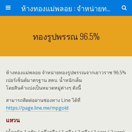
ห้างทองแม่พลอย : จำหน่ายทองรูปพรรณ ทองแท่ง จากเยาวราช รับเลี่ยมกรอบพระกันน้ำ
ทองรูปพรรณ 96.5%
ห้างทองแม่พลอย จำหน่ายทองรูปพรรณจากเยาวราช 96.5%
เปอร์เซ็นต์มาตรฐาน สคบ. น้ำหนักเต็ม
โดยสินค้าแบ่งเป็นหมวดหมู่ต่างๆ ดังนี้
สามารถติดต่อผ่านช่องทาง Line ได้ที่
https://page.line.me/mpgold
แหวน