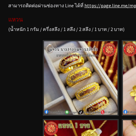
สามารถติดต่อผ่านช่องทาง Line ได้ที่
https://page.line.me/m
แหวน
(น้ำหนัก 1 กรัม / ครึ่งสลึง / 1 สลึง / 2 สลึง / 1 บาท / 2 บาท)