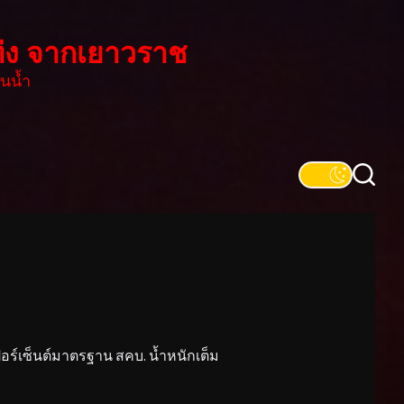
่ง จากเยาวราช
นน้ำ
์เซ็นต์มาตรฐาน สคบ. น้ำหนักเต็ม