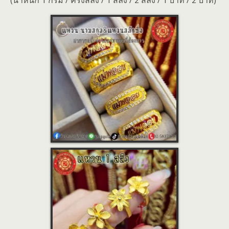
(น้ำหนัก 1 กรัม / ครึ่งสลึง / 1 สลึง / 2 สลึง / 1 บาท / 2 บาท)