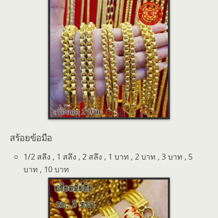
สร้อยข้อมือ
1/2 สลึง , 1 สลึง , 2 สลึง , 1 บาท , 2 บาท , 3 บาท , 5
บาท , 10 บาท