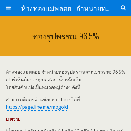
ห้างทองแม่พลอย : จำหน่ายทองรูปพรรณ ทองแท่ง จากเยาวราช รับเลี่ยมกรอบพระกันน้ำ
ทองรูปพรรณ 96.5%
ห้างทองแม่พลอย จำหน่ายทองรูปพรรณจากเยาวราช 96.5%
เปอร์เซ็นต์มาตรฐาน สคบ. น้ำหนักเต็ม
โดยสินค้าแบ่งเป็นหมวดหมู่ต่างๆ ดังนี้
สามารถติดต่อผ่านช่องทาง Line ได้ที่
https://page.line.me/mpgold
แหวน