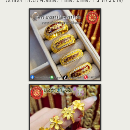
(น้ำหนัก 1 กรัม / ครึ่งสลึง / 1 สลึง / 2 สลึง / 1 บาท / 2 บาท)