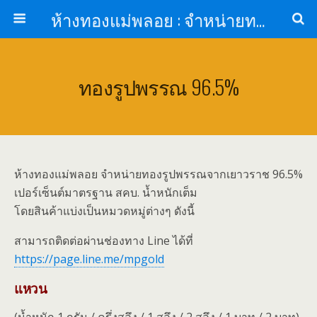
ห้างทองแม่พลอย : จำหน่ายทองรูปพรรณ ทองแท่ง จากเยาวราช รับเลี่ยมกรอบพระกันน้ำ
ทองรูปพรรณ 96.5%
ห้างทองแม่พลอย จำหน่ายทองรูปพรรณจากเยาวราช 96.5%
เปอร์เซ็นต์มาตรฐาน สคบ. น้ำหนักเต็ม
โดยสินค้าแบ่งเป็นหมวดหมู่ต่างๆ ดังนี้
สามารถติดต่อผ่านช่องทาง Line ได้ที่
https://page.line.me/mpgold
แหวน