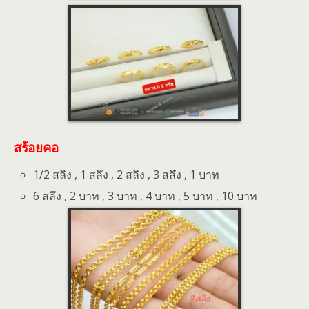
สร้อยคอ
1/2 สลึง , 1 สลึง , 2 สลึง , 3 สลึง , 1 บาท
6 สลึง , 2 บาท , 3 บาท , 4 บาท , 5 บาท , 10 บาท