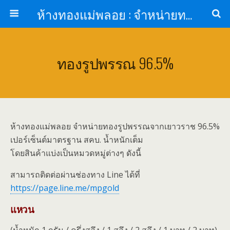
ห้างทองแม่พลอย : จำหน่ายทองรูปพรรณ ทองแท่ง จากเยาวราช รับเลี่ยมกรอบพระกันน้ำ
ทองรูปพรรณ 96.5%
ห้างทองแม่พลอย จำหน่ายทองรูปพรรณจากเยาวราช 96.5%
เปอร์เซ็นต์มาตรฐาน สคบ. น้ำหนักเต็ม
โดยสินค้าแบ่งเป็นหมวดหมู่ต่างๆ ดังนี้
สามารถติดต่อผ่านช่องทาง Line ได้ที่
https://page.line.me/mpgold
แหวน