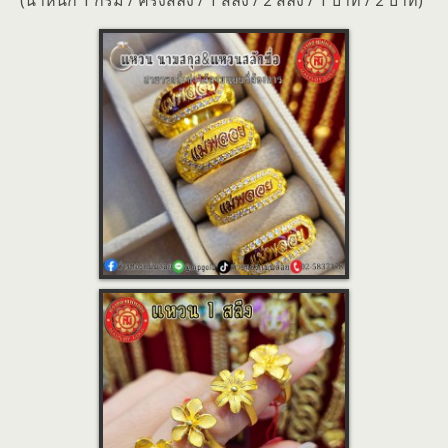
(น้ำหนัก 1 กรัม / ครึ่งสลึง / 1 สลึง / 2 สลึง / 1 บาท / 2 บาท)