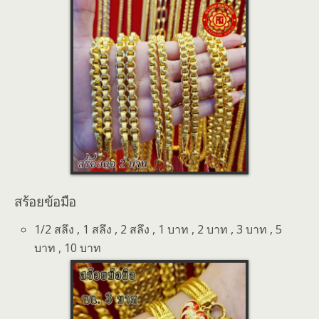
สร้อยข้อมือ
1/2 สลึง , 1 สลึง , 2 สลึง , 1 บาท , 2 บาท , 3 บาท , 5
บาท , 10 บาท