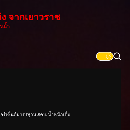
่ง จากเยาวราช
นน้ำ
์เซ็นต์มาตรฐาน สคบ. น้ำหนักเต็ม