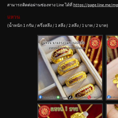
สามารถติดต่อผ่านช่องทาง Line ได้ที่
https://page.line.me/m
แหวน
(น้ำหนัก 1 กรัม / ครึ่งสลึง / 1 สลึง / 2 สลึง / 1 บาท / 2 บาท)