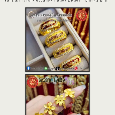
(น้ำหนัก 1 กรัม / ครึ่งสลึง / 1 สลึง / 2 สลึง / 1 บาท / 2 บาท)