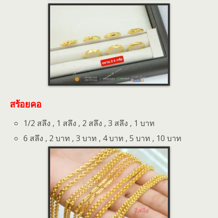
สร้อยคอ
1/2 สลึง , 1 สลึง , 2 สลึง , 3 สลึง , 1 บาท
6 สลึง , 2 บาท , 3 บาท , 4 บาท , 5 บาท , 10 บาท