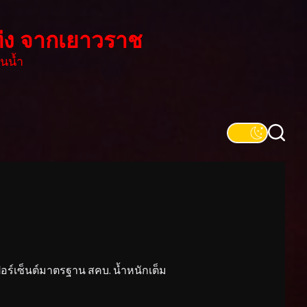
่ง จากเยาวราช
นน้ำ
์เซ็นต์มาตรฐาน สคบ. น้ำหนักเต็ม