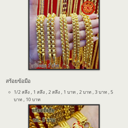
สร้อยข้อมือ
1/2 สลึง , 1 สลึง , 2 สลึง , 1 บาท , 2 บาท , 3 บาท , 5
บาท , 10 บาท