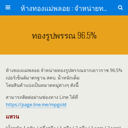
ห้างทองแม่พลอย : จำหน่ายทองรูปพรรณ ทองแท่ง จากเยาวราช รับเลี่ยมกรอบพระกันน้ำ
ทองรูปพรรณ 96.5%
ห้างทองแม่พลอย จำหน่ายทองรูปพรรณจากเยาวราช 96.5%
เปอร์เซ็นต์มาตรฐาน สคบ. น้ำหนักเต็ม
โดยสินค้าแบ่งเป็นหมวดหมู่ต่างๆ ดังนี้
สามารถติดต่อผ่านช่องทาง Line ได้ที่
https://page.line.me/mpgold
แหวน