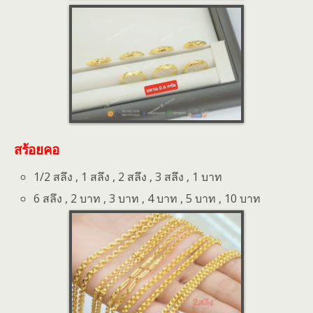
สร้อยคอ
1/2 สลึง , 1 สลึง , 2 สลึง , 3 สลึง , 1 บาท
6 สลึง , 2 บาท , 3 บาท , 4 บาท , 5 บาท , 10 บาท