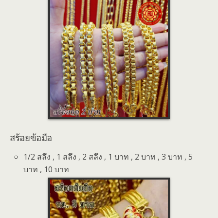
สร้อยข้อมือ
1/2 สลึง , 1 สลึง , 2 สลึง , 1 บาท , 2 บาท , 3 บาท , 5
บาท , 10 บาท