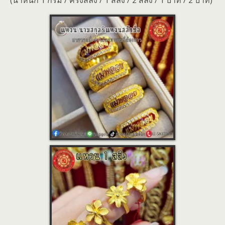
(น้ำหนัก 1 กรัม / ครึ่งสลึง / 1 สลึง / 2 สลึง / 1 บาท / 2 บาท)