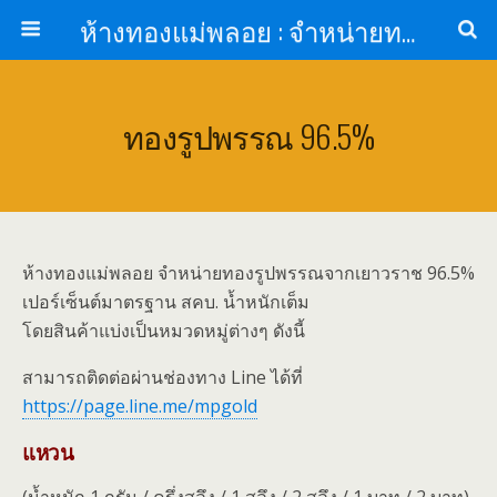
ห้างทองแม่พลอย : จำหน่ายทองรูปพรรณ ทองแท่ง จากเยาวราช รับเลี่ยมกรอบพระกันน้ำ
ทองรูปพรรณ 96.5%
ห้างทองแม่พลอย จำหน่ายทองรูปพรรณจากเยาวราช 96.5%
เปอร์เซ็นต์มาตรฐาน สคบ. น้ำหนักเต็ม
โดยสินค้าแบ่งเป็นหมวดหมู่ต่างๆ ดังนี้
สามารถติดต่อผ่านช่องทาง Line ได้ที่
https://page.line.me/mpgold
แหวน