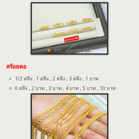
สร้อยคอ
1/2 สลึง , 1 สลึง , 2 สลึง , 3 สลึง , 1 บาท
6 สลึง , 2 บาท , 3 บาท , 4 บาท , 5 บาท , 10 บาท