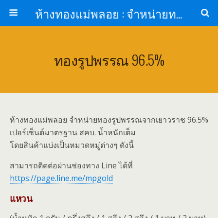
ห้างทองแม่พลอย : จำหน่ายทองรูปพรรณ ทองแท่ง จากเยาวราช รับเลี่ยมกรอบพระกันน้ำ
ทองรูปพรรณ 96.5%
ห้างทองแม่พลอย จำหน่ายทองรูปพรรณจากเยาวราช 96.5%
เปอร์เซ็นต์มาตรฐาน สคบ. น้ำหนักเต็ม
โดยสินค้าแบ่งเป็นหมวดหมู่ต่างๆ ดังนี้
สามารถติดต่อผ่านช่องทาง Line ได้ที่
https://page.line.me/mpgold
แหวน