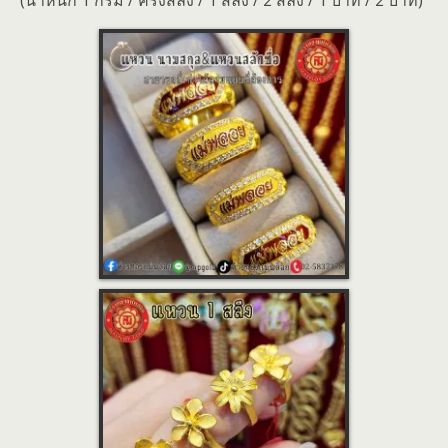
(น้ำหนัก 1 กรัม / ครึ่งสลึง / 1 สลึง / 2 สลึง / 1 บาท / 2 บาท)