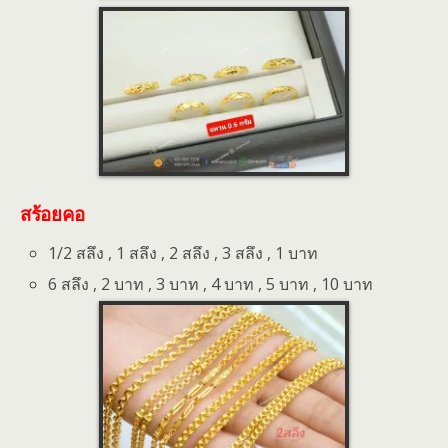
สร้อยคอ
1/2 สลึง , 1 สลึง , 2 สลึง , 3 สลึง , 1 บาท
6 สลึง , 2 บาท , 3 บาท , 4 บาท , 5 บาท , 10 บาท