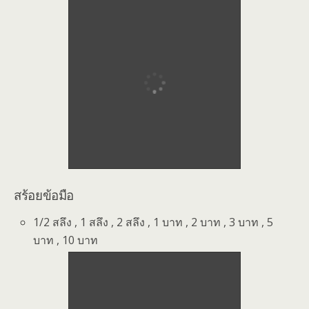
สร้อยข้อมือ
1/2 สลึง , 1 สลึง , 2 สลึง , 1 บาท , 2 บาท , 3 บาท , 5
บาท , 10 บาท