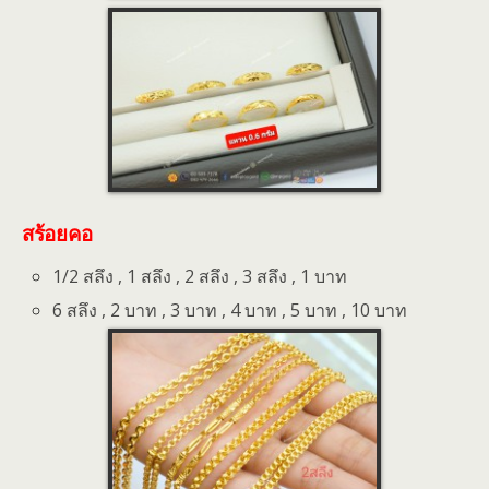
สร้อยคอ
1/2 สลึง , 1 สลึง , 2 สลึง , 3 สลึง , 1 บาท
6 สลึง , 2 บาท , 3 บาท , 4 บาท , 5 บาท , 10 บาท