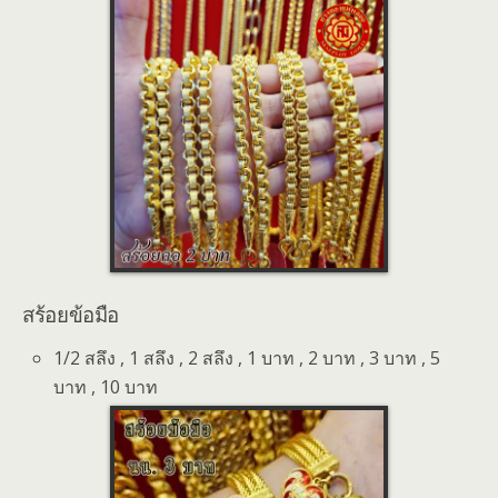
สร้อยข้อมือ
1/2 สลึง , 1 สลึง , 2 สลึง , 1 บาท , 2 บาท , 3 บาท , 5
บาท , 10 บาท