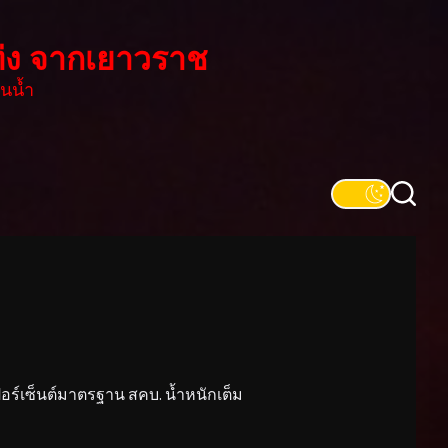
่ง จากเยาวราช
นน้ำ
์เซ็นต์มาตรฐาน สคบ. น้ำหนักเต็ม