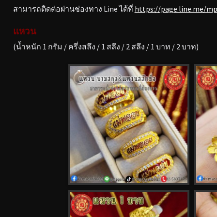
สามารถติดต่อผ่านช่องทาง Line ได้ที่
https://page.line.me/m
แหวน
(น้ำหนัก 1 กรัม / ครึ่งสลึง / 1 สลึง / 2 สลึง / 1 บาท / 2 บาท)