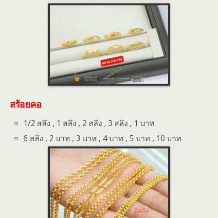
สร้อยคอ
1/2 สลึง , 1 สลึง , 2 สลึง , 3 สลึง , 1 บาท
6 สลึง , 2 บาท , 3 บาท , 4 บาท , 5 บาท , 10 บาท