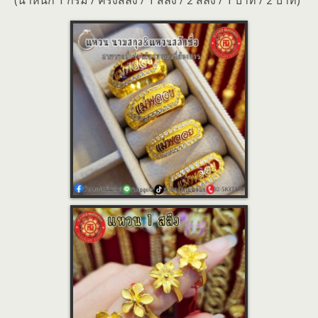
(น้ำหนัก 1 กรัม / ครึ่งสลึง / 1 สลึง / 2 สลึง / 1 บาท / 2 บาท)