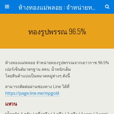
ห้างทองแม่พลอย : จำหน่ายทองรูปพรรณ ทองแท่ง จากเยาวราช รับเลี่ยมกรอบพระกันน้ำ
ทองรูปพรรณ 96.5%
ห้างทองแม่พลอย จำหน่ายทองรูปพรรณจากเยาวราช 96.5%
เปอร์เซ็นต์มาตรฐาน สคบ. น้ำหนักเต็ม
โดยสินค้าแบ่งเป็นหมวดหมู่ต่างๆ ดังนี้
สามารถติดต่อผ่านช่องทาง Line ได้ที่
https://page.line.me/mpgold
แหวน