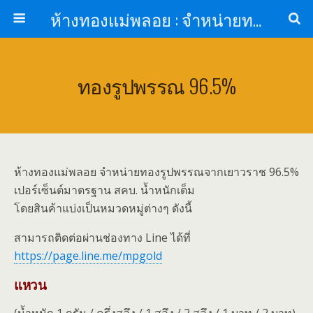
ห้างทองแม่พลอย : จำหน่ายทองรูปพรรณ ทองแท่ง จากเยาวราช รับเลี่ยมกรอบพระกันน้ำ
ทองรูปพรรณ 96.5%
ห้างทองแม่พลอย จำหน่ายทองรูปพรรณจากเยาวราช 96.5%
เปอร์เซ็นต์มาตรฐาน สคบ. น้ำหนักเต็ม
โดยสินค้าแบ่งเป็นหมวดหมู่ต่างๆ ดังนี้
สามารถติดต่อผ่านช่องทาง Line ได้ที่
https://page.line.me/mpgold
แหวน