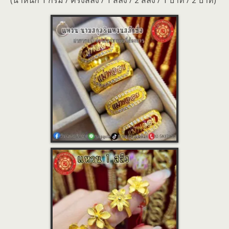
(น้ำหนัก 1 กรัม / ครึ่งสลึง / 1 สลึง / 2 สลึง / 1 บาท / 2 บาท)