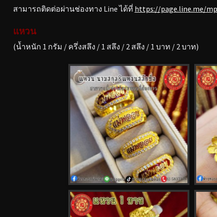
สามารถติดต่อผ่านช่องทาง Line ได้ที่
https://page.line.me/m
แหวน
(น้ำหนัก 1 กรัม / ครึ่งสลึง / 1 สลึง / 2 สลึง / 1 บาท / 2 บาท)