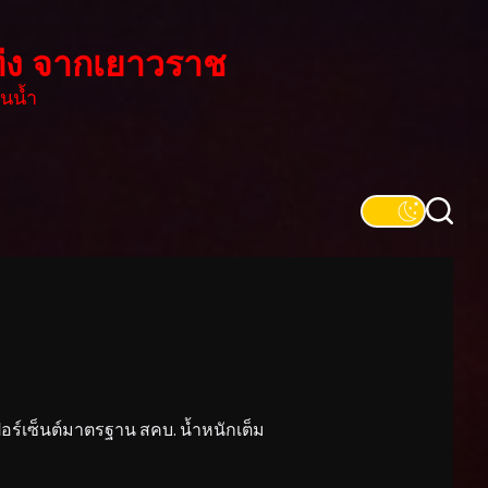
่ง จากเยาวราช
นน้ำ
์เซ็นต์มาตรฐาน สคบ. น้ำหนักเต็ม