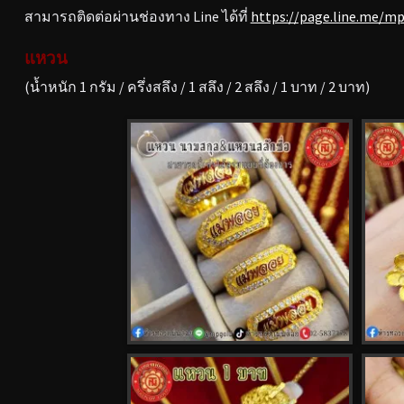
สามารถติดต่อผ่านช่องทาง Line ได้ที่
https://page.line.me/m
แหวน
(น้ำหนัก 1 กรัม / ครึ่งสลึง / 1 สลึง / 2 สลึง / 1 บาท / 2 บาท)