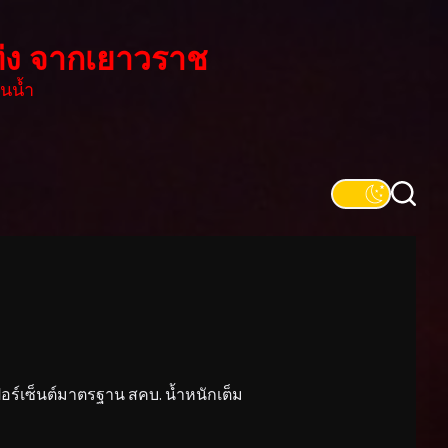
่ง จากเยาวราช
นน้ำ
์เซ็นต์มาตรฐาน สคบ. น้ำหนักเต็ม