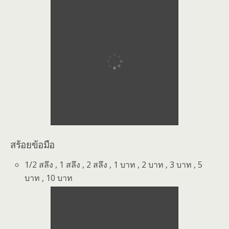
สร้อยข้อมือ
1/2 สลึง , 1 สลึง , 2 สลึง , 1 บาท , 2 บาท , 3 บาท , 5
บาท , 10 บาท