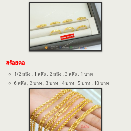
สร้อยคอ
1/2 สลึง , 1 สลึง , 2 สลึง , 3 สลึง , 1 บาท
6 สลึง , 2 บาท , 3 บาท , 4 บาท , 5 บาท , 10 บาท