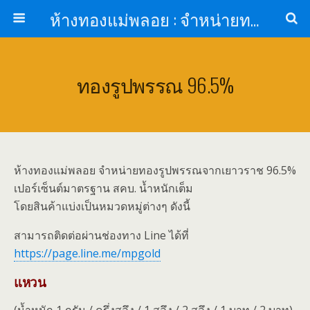
ห้างทองแม่พลอย : จำหน่ายทองรูปพรรณ ทองแท่ง จากเยาวราช รับเลี่ยมกรอบพระกันน้ำ
ทองรูปพรรณ 96.5%
ห้างทองแม่พลอย จำหน่ายทองรูปพรรณจากเยาวราช 96.5%
เปอร์เซ็นต์มาตรฐาน สคบ. น้ำหนักเต็ม
โดยสินค้าแบ่งเป็นหมวดหมู่ต่างๆ ดังนี้
สามารถติดต่อผ่านช่องทาง Line ได้ที่
https://page.line.me/mpgold
แหวน